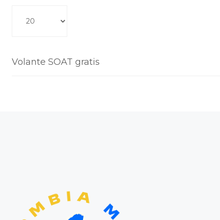
ad a mostrar
Volante SOAT gratis