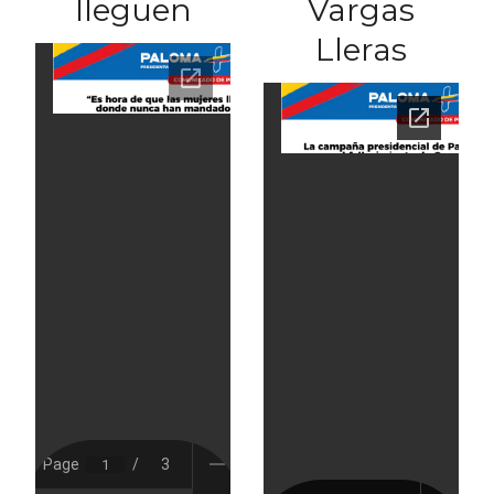
lleguen
Vargas
Lleras